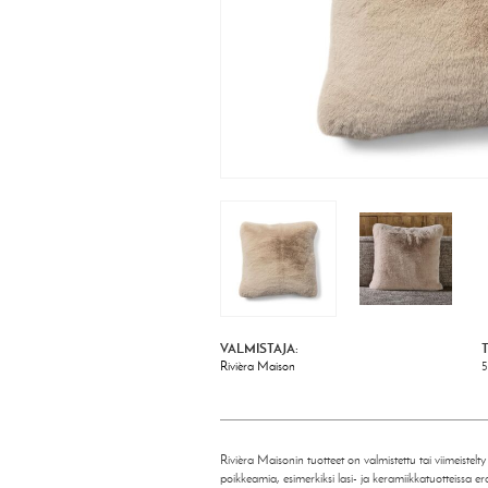
VALMISTAJA:
Rivièra Maison
Rivièra Maisonin tuotteet on valmistettu tai viimeistelt
poikkeamia, esimerkiksi lasi- ja keramiikkatuotteissa er