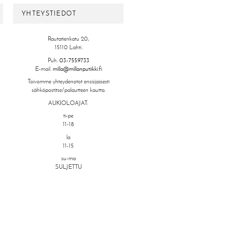
YHTEYSTIEDOT
Rautatienkatu 20,
15110 Lahti.
Puh.
03-7559733
E-mail.
milla@millanputiikki.fi
Toivomme yhteydenotot ensisijaisesti
sähköpostitse/palautteen kautta.
AUKIOLOAJAT:
ti-pe
11-18
la
11-15
su-ma
SULJETTU