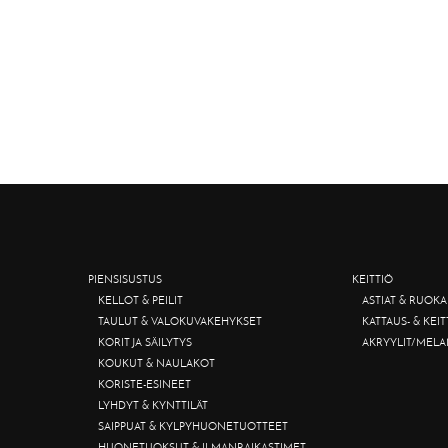
PIENSISUSTUS
KEITTIÖ
KELLOT & PEILIT
ASTIAT & RUOKA
TAULUT & VALOKUVAKEHYKSET
KATTAUS- & KEI
KORIT JA SÄILYTYS
AKRYYLIT/MELA
KOUKUT & NAULAKOT
KORISTE-ESINEET
LYHDYT & KYNTTILÄT
SAIPPUAT & KYLPYHUONETUOTTEET
HUONETUOKSUT & ILMANRAIKASTIMET