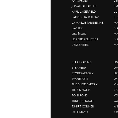
JOIA SHOES
LI
JONATHAN ADLER
LM
KARL LAGERFELD
LU
LAKRIDS BY BÜLOW
LU
LA MAILLE PARISIENNE
MA
LAVLIÉR
MA
LEA & LUC
MA
LE PÈRE PELLETIER
MA
L'ESSENTIEL
MA
STAR TRADING
UG
STEAMERY
UM
STOREFACTORY
UR
SVANEFORS
UY
THE SHOE BAKERY
VI
TINE K HOME
VI
TONI PONS
VO
TRUE RELIGION
WA
TSHIRT CORNER
WI
UASHMAMA
YA