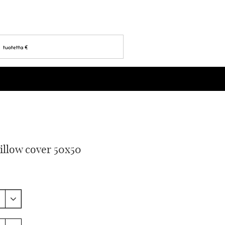
tuotetta
€
pillow cover 50x50