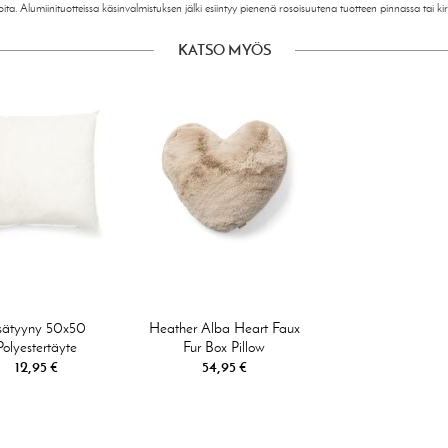
ita. Alumiinituotteissa käsinvalmistuksen jälki esiintyy pienenä rosoisuutena tuotteen pinnassa tai kir
KATSO MYÖS
sätyyny 50x50
Heather Alba Heart Faux
Polyestertäyte
Fur Box Pillow
12,95 €
54,95 €