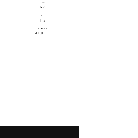
ti-pe
11-18
la
11-15
su-ma
SULJETTU