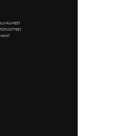
ILUVÄLINEET
TTIÖTUOTTEET
MIINIT