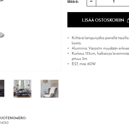
1
Määrä:
LISÄÄ OSTOSKORIIN
Kiiltävä lampunjalka pienellä tasolla
koota.
Alumiinia. Varjostin myydään eriksee
Korkeus 155cm, halkaisija leveimmä
pituus 2m.
E27, max 60W.
TUOTENUMERO:
14350