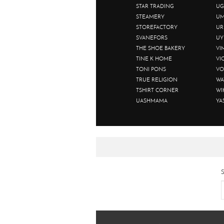
STAR TRADING
UG
STEAMERY
UM
STOREFACTORY
UR
SVANEFORS
UY
THE SHOE BAKERY
VI
TINE K HOME
VI
TONI PONS
VO
TRUE RELIGION
WA
TSHIRT CORNER
WI
UASHMAMA
YA
S