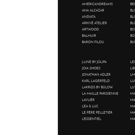
AMERICANDREAMS
BE
ANA ALCAZAR
BL
ANDIATA
BL
ARKIVÉ ATELIER
BL
ARTWOOD
BO
BALMUIR
BO
BARON FILOU
BU
J-LINE BY JOLIPA
LE
JOIA SHOES
LI
JONATHAN ADLER
LM
KARL LAGERFELD
LU
LAKRIDS BY BÜLOW
LU
LA MAILLE PARISIENNE
MA
LAVLIÉR
MA
LEA & LUC
MA
LE PÈRE PELLETIER
MA
L'ESSENTIEL
MA