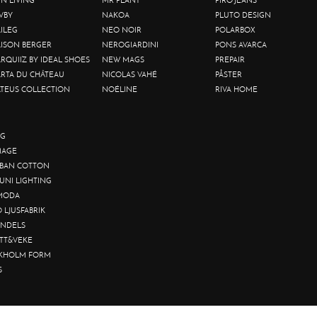
VBY
NAKOA
PLUTO DESIGN
ILEG
NEO NOIR
POLARBOX
ISON BERGER
NEROGIARDINI
PONS AVARCA
RQUIIZ BY IDEAL SHOES
NEW MAGS
PREPAIR
RTA DU CHÂTEAU
NICOLAS VAHÉ
PÅSTER
TEUS COLLECTION
NOÉLINE
RIVA HOME
G
AGE
BAN COTTON
UNI LIGHTING
MODA
O LJUSFABRIK
NDELS
TT&VEKE
KHOLM FORM
S