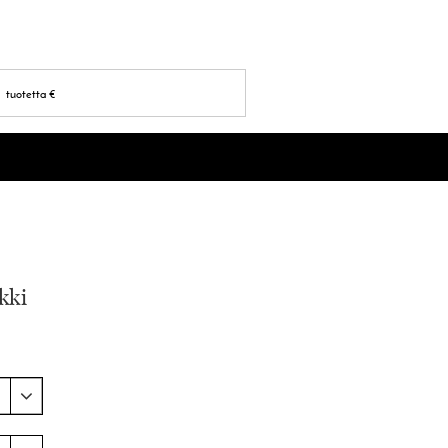
tuotetta
€
kki