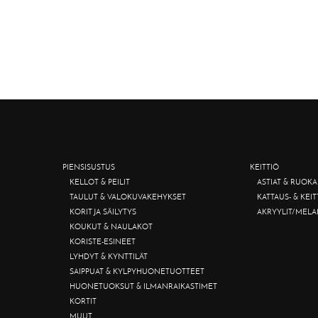
PIENSISUSTUS
KEITTIÖ
KELLOT & PEILIT
ASTIAT & RUOKA
TAULUT & VALOKUVAKEHYKSET
KATTAUS- & KEI
KORIT JA SÄILYTYS
AKRYYLIT/MELA
KOUKUT & NAULAKOT
KORISTE-ESINEET
LYHDYT & KYNTTILÄT
SAIPPUAT & KYLPYHUONETUOTTEET
HUONETUOKSUT & ILMANRAIKASTIMET
KORTIT
MUUT