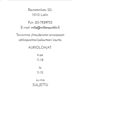
Rautatienkatu 20,
15110 Lahti.
Puh.
03-7559733
E-mail.
milla@millanputiikki.fi
Toivomme yhteydenotot ensisijaisesti
sähköpostitse/palautteen kautta.
AUKIOLOAJAT:
ti-pe
11-18
la
11-15
su-ma
SULJETTU