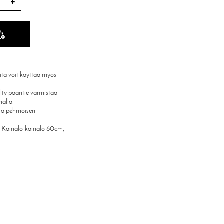
tä voit käyttää myös
lty pääntie varmistaa
malla.
llä pehmoisen
e. Kainalo-kainalo 60cm,