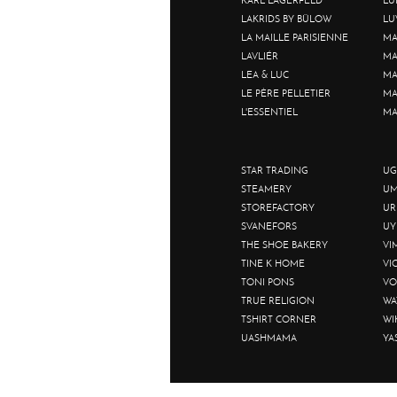
LAKRIDS BY BÜLOW
LU
LA MAILLE PARISIENNE
MA
LAVLIÉR
MA
LEA & LUC
MA
LE PÈRE PELLETIER
MA
L'ESSENTIEL
MA
STAR TRADING
UG
STEAMERY
UM
STOREFACTORY
UR
SVANEFORS
UY
THE SHOE BAKERY
VI
TINE K HOME
VI
TONI PONS
VO
TRUE RELIGION
WA
TSHIRT CORNER
WI
UASHMAMA
YA