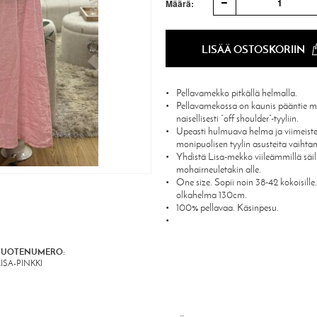
1
Määrä:
LISÄÄ OSTOSKORIIN
Pellavamekko pitkällä helmalla.
Pellavamekossa on kaunis pääntie mi
naisellisesti ”off shoulder”-tyyliin.
Upeasti hulmuava helma ja viimeiste
monipuolisen tyylin asusteita vaihta
Yhdistä Lisa-mekko viileämmillä säi
mohairneuletakin alle.
One size. Sopii noin 38-42 kokoisill
olkahelma 130cm.
100% pellavaa. Käsinpesu.
TUOTENUMERO:
ISA-PINKKI