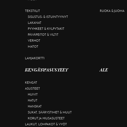
TEKSTIILIT
RUOKA & JUOMA
SISUSTUS- & ISTUINTYYNYT
LAKANAT
PYYHKEET & KYLPYTAKIT
PÄIVÄPEITOT & VILTIT
VERHOT
MATOT
LAHJAKORTTI
KENGÄT&ASUSTEET
ALE
KENGÄT
ASUSTEET
HUIVIT
HATUT
HANSKAT
SUKAT, SÄÄRYSTIMET & MUUT
KORUT JA HIUSASUSTEET
LAUKUT, LOMPAKOT & VYÖT