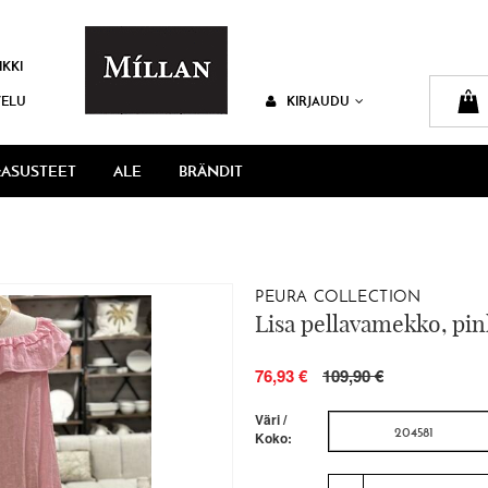
IKKI
VELU
KIRJAUDU
ASUSTEET
ALE
BRÄNDIT
PEURA COLLECTION
Lisa pellavamekko, pin
76,93 €
109,90 €
Väri /
204581
Koko: