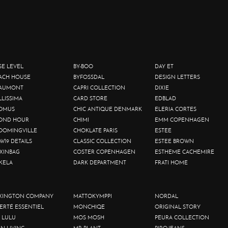
SE LEVEL
BY-BOO
DAY ET
ACH HOUSE
BYFOSSDAL
DESIGN LETTERS
AUMONT
CAPRI COLLECTION
DIXIE
LLISSIMA
CARD STORE
EDBLAD
OMUS
CHIC ANTIQUE DENMARK
ELERIA CORTES
OND HOUR
CHIMI
EMM COPENHAGEN
OOMINGVILLE
CHOKLATE PARIS
ESTEE
W19 DETAILS
CLASSIC COLLECTION
ESTEE BROWN
XINBAG
COSTER COPENHAGEN
ESTHEME CACHEMIRE
KELA
DARK DEPARTMENT
FRATI HOME
XINGTON COMPANY
MATTOKYMPPI
NORDAL
BERTÉ ESSENTIEL
MONCHIQE
ORIGINAL STORY
 LULU
MOS MOSH
PEURA COLLECTION
IN LIVING
MR PLANT
PIRO JEANS