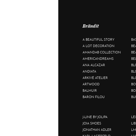
Brändit
A BEAUTIFUL STORY
BA
A LOT DECORATION
BE
AMANDAB COLLECTION
BE
AMERICANDREAMS
BE
ANA ALCAZAR
BL
ANDIATA
BL
ARKIVÉ ATELIER
BL
ARTWOOD
BO
BALMUIR
BO
BARON FILOU
BU
J-LINE BY JOLIPA
LE
JOIA SHOES
LI
JONATHAN ADLER
LM
KARL LAGERFELD
LU