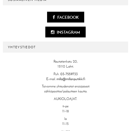
FACEBOOK
INSTAGRAM
YHTEYSTIEDOT
Rautatienkatu 20,
15110 Lahti.
Puh.
03-7559733
E-mail.
milla@millanputiikki.fi
Toivomme yhteydenotot ensisijaisesti
sähköpostitse/palautteen kautta.
AUKIOLOAJAT:
ti-pe
11-18
la
11-15