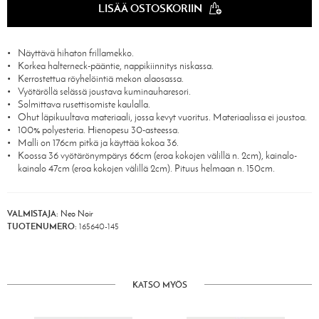
LISÄÄ OSTOSKORIIN
Näyttävä hihaton frillamekko.
Korkea halterneck-pääntie, nappikiinnitys niskassa.
Kerrostettua röyhelöintiä mekon alaosassa.
Vyötäröllä selässä joustava kuminauharesori.
Solmittava rusettisomiste kaulalla.
Ohut läpikuultava materiaali, jossa kevyt vuoritus. Materiaalissa ei joustoa.
100% polyesteria. Hienopesu 30-asteessa.
Malli on 176cm pitkä ja käyttää kokoa 36.
Koossa 36 vyötärönympärys 66cm (eroa kokojen välillä n. 2cm), kainalo-
kainalo 47cm (eroa kokojen välillä 2cm). Pituus helmaan n. 150cm.
VALMISTAJA:
Neo Noir
TUOTENUMERO:
165640-145
KATSO MYÖS