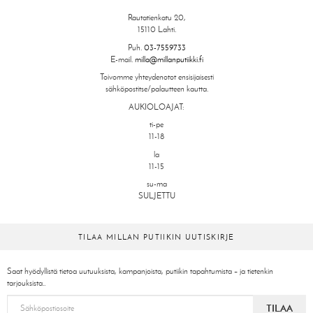
Rautatienkatu 20,
15110 Lahti.
Puh.
03-7559733
E-mail.
milla@millanputiikki.fi
Toivomme yhteydenotot ensisijaisesti
sähköpostitse/palautteen kautta.
AUKIOLOAJAT:
ti-pe
11-18
la
11-15
su-ma
SULJETTU
TILAA MILLAN PUTIIKIN UUTISKIRJE
Saat hyödyllistä tietoa uutuuksista, kampanjoista, putiikin tapahtumista – ja tietenkin
tarjouksista..
TILAA