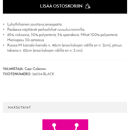
LISÄÄ OSTOSKORIIN
Lyhythihainen joustava jerseypaita.
Paidassa näyttävät perhoshihat ruusukuvioinnilla.
65% viskoosia, 30% polyesteriä, 5% spandexia. Hihat 100% polyesteriä.
Hienopesu 30-asteessa.
Koosa M kainalo-kainalo n. 46cm (eroa kokojen välillä on n. 2cm), pituus
takana n. 62cm (eroa kokojen välillä on n. 2 cm).
VALMISTAJA:
Capri Collection
TUOTENUMERO:
26004-BLACK
MAKSUTAVAT