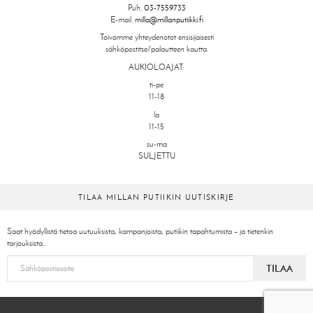
Puh.
03-7559733
E-mail.
milla@millanputiikki.fi
Toivomme yhteydenotot ensisijaisesti
sähköpostitse/palautteen kautta.
AUKIOLOAJAT:
ti-pe
11-18
la
11-15
su-ma
SULJETTU
TILAA MILLAN PUTIIKIN UUTISKIRJE
Saat hyödyllistä tietoa uutuuksista, kampanjoista, putiikin tapahtumista – ja tietenkin
tarjouksista..
TILAA