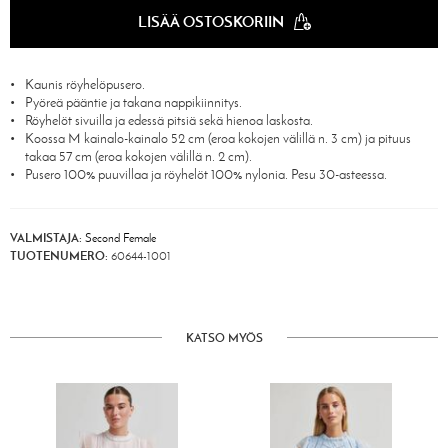
LISÄÄ OSTOSKORIIN
Kaunis röyhelöpusero.
Pyöreä pääntie ja takana nappikiinnitys.
Röyhelöt sivuilla ja edessä pitsiä sekä hienoa laskosta.
Koossa M kainalo-kainalo 52 cm (eroa kokojen välillä n. 3 cm) ja pituus
takaa 57 cm (eroa kokojen välillä n. 2 cm).
Pusero 100% puuvillaa ja röyhelöt 100% nylonia. Pesu 30-asteessa.
VALMISTAJA:
Second Female
TUOTENUMERO:
60644-1001
KATSO MYÖS