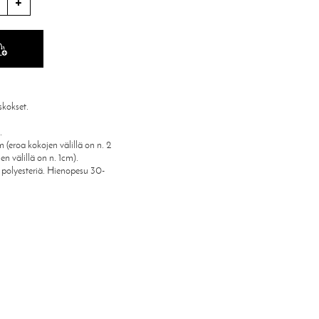
skokset.
.
(eroa kokojen välillä on n. 2
n välillä on n. 1cm).
i polyesteriä. Hienopesu 30-