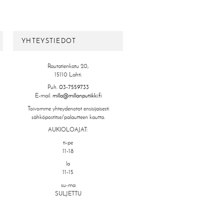
YHTEYSTIEDOT
Rautatienkatu 20,
15110 Lahti.
Puh.
03-7559733
E-mail.
milla@millanputiikki.fi
Toivomme yhteydenotot ensisijaisesti
sähköpostitse/palautteen kautta.
AUKIOLOAJAT:
ti-pe
11-18
la
11-15
su-ma
SULJETTU