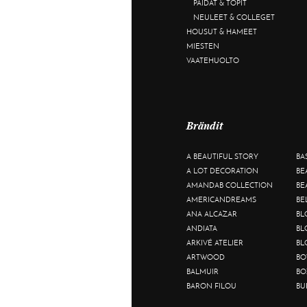
PAIDAT & TOPIT
NEULEET & COLLEGET
HOUSUT & HAMEET
MIESTEN
VAATEHUOLTO
Brändit
A BEAUTIFUL STORY
BA
A LOT DECORATION
BE
AMANDAB COLLECTION
BE
AMERICANDREAMS
BE
ANA ALCAZAR
BL
ANDIATA
BL
ARKIVÉ ATELIER
BL
ARTWOOD
BO
BALMUIR
BO
BARON FILOU
BU