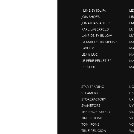
J-LINE BY JOLIPA
LE
JOIA SHOES
LI
JONATHAN ADLER
LM
KARL LAGERFELD
LU
LAKRIDS BY BÜLOW
LU
LA MAILLE PARISIENNE
MA
LAVLIÉR
MA
LEA & LUC
MA
LE PÈRE PELLETIER
MA
L'ESSENTIEL
MA
STAR TRADING
UG
STEAMERY
UM
STOREFACTORY
UR
SVANEFORS
UY
THE SHOE BAKERY
VI
TINE K HOME
VI
TONI PONS
VO
TRUE RELIGION
WA