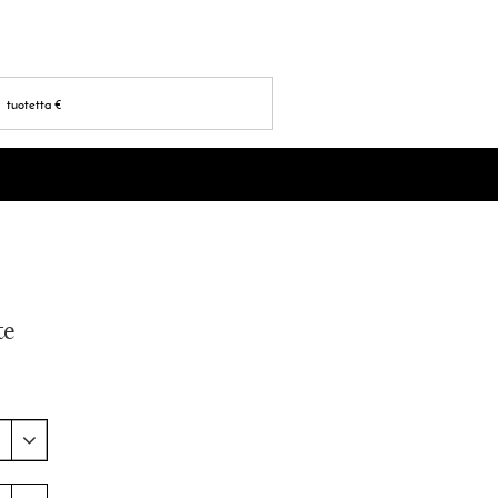
tuotetta
€
te