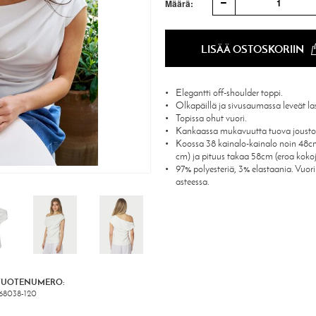
1
Määrä:
LISÄÄ OSTOSKORIIN
Elegantti off-shoulder toppi.
Olkapäillä ja sivusaumassa leveät la
Topissa ohut vuori.
Kankaassa mukavuutta tuova jousto
Koossa 38 kainalo-kainalo noin 48cm 
cm) ja pituus takaa 58cm (eroa kokoje
97% polyesteriä, 3% elastaania. Vuor
asteessa.
TUOTENUMERO:
68038-120