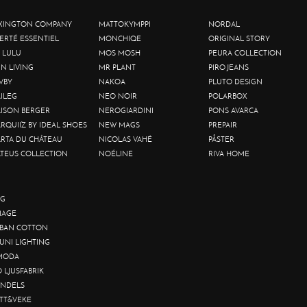
XINGTON COMPANY
MATTOKYMPPI
NORDAL
BERTÉ ESSENTIEL
MONCHIQE
ORIGINAL STORY
 LULU
MOS MOSH
PEURA COLLECTION
IN LIVING
MR PLANT
PIRO JEANS
VBY
NAKOA
PLUTO DESIGN
ILEG
NEO NOIR
POLARBOX
ISON BERGER
NEROGIARDINI
PONS AVARCA
RQUIIZ BY IDEAL SHOES
NEW MAGS
PREPAIR
RTA DU CHÂTEAU
NICOLAS VAHÉ
PÅSTER
TEUS COLLECTION
NOÉLINE
RIVA HOME
G
AGE
BAN COTTON
UNI LIGHTING
MODA
O LJUSFABRIK
NDELS
TT&VEKE