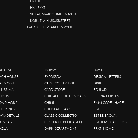
HATUT
HANSKAT
SUKAT, SÄÄRYSTIMET & MUUT
KORUT JA HIUSASUSTEET
LAUKUT, LOMPAKOT & VYÖT
SE LEVEL
BY-BOO
DAY ET
ACH HOUSE
BYFOSSDAL
DESIGN LETTERS
AUMONT
CAPRI COLLECTION
DIXIE
LLISSIMA
CARD STORE
EDBLAD
OMUS
CHIC ANTIQUE DENMARK
ELERIA CORTES
OND HOUR
CHIMI
EMM COPENHAGEN
OOMINGVILLE
CHOKLATE PARIS
ESTEE
W19 DETAILS
CLASSIC COLLECTION
ESTEE BROWN
XINBAG
COSTER COPENHAGEN
ESTHEME CACHEMIRE
KELA
DARK DEPARTMENT
FRATI HOME