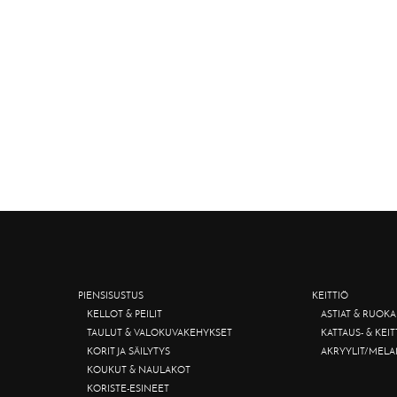
PIENSISUSTUS
KEITTIÖ
KELLOT & PEILIT
ASTIAT & RUOKA
TAULUT & VALOKUVAKEHYKSET
KATTAUS- & KEI
KORIT JA SÄILYTYS
AKRYYLIT/MELA
KOUKUT & NAULAKOT
KORISTE-ESINEET