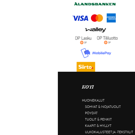
KOTI
HUONEKALUT
SOHVAT & NOJATUOLIT
PÖYDÄT
TUOLIT & PENKIT
KAAPIT & HYLLYT
ULKOKALUSTEET JA -TEKSTIILIT