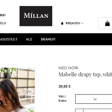
IKKI
VELU
KIRJAUDU
ASUSTEET
ALE
BRÄNDIT
NEO NOIR
Mabelle drapy top, whi
39,95 €
Väri /
34
Koko: