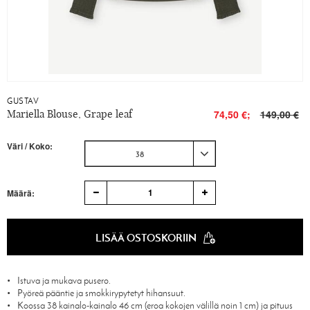
GUSTAV
Mariella Blouse, Grape leaf
74,50 €;
149,00 €
Väri / Koko:
38
1
Määrä:
LISÄÄ OSTOSKORIIN
Istuva ja mukava pusero.
Pyöreä pääntie ja smokkirypytetyt hihansuut.
Koossa 38 kainalo-kainalo 46 cm (eroa kokojen välillä noin 1 cm) ja pituus