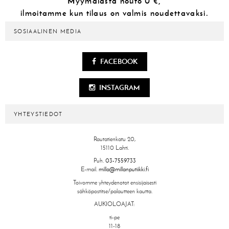
Myymälästä
nouto 0 €,
ilmoitamme kun tilaus on valmis noudettavaksi.
SOSIAALINEN MEDIA
FACEBOOK
INSTAGRAM
YHTEYSTIEDOT
Rautatienkatu 20,
15110 Lahti.
Puh.
03-7559733
E-mail.
milla@millanputiikki.fi
Toivomme yhteydenotot ensisijaisesti
sähköpostitse/palautteen kautta.
AUKIOLOAJAT:
ti-pe
11-18